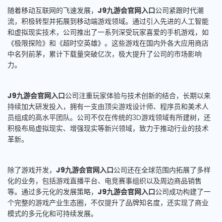
随着移动互联网的飞速发展，
J9九游会官网入口
公司紧跟时代潮
流，积极转型并拓展到移动端游戏领域。通过引入先进的人工智能
和虚拟现实技术，公司推出了一系列深受玩家喜爱的手机游戏，如
《极限探险》和《超时空英雄》。这些游戏在国内外各大应用商店
中名列前茅，累计下载量突破亿次，极大提升了公司的市场影响
力。
J9九游会官网入口
公司注重玩家体验与技术创新的结合，长期以来
持续加大研发投入，拥有一支由顶尖游戏设计师、程序员和美术人
员组成的高水平团队。公司不仅在传统的3D游戏领域有所建树，还
积极布局虚拟现实、增强现实等新兴领域，致力于推动行业的技术
革新。
除了游戏开发，
J9九游会官网入口
公司还在全球范围内拓展了多样
化的业务，包括游戏直播平台、电竞赛事组织以及周边商品销售
等。通过多元化的发展策略，
J9九游会官网入口
公司成功构建了一
个完整的游戏产业生态圈，不仅提升了品牌知名度，还实现了商业
模式的多元化和可持续发展。