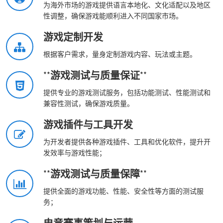
为海外市场的游戏提供语言本地化、文化适配以及地区
性调整，确保游戏能顺利进入不同国家市场。
游戏定制开发
根据客户需求，量身定制游戏内容、玩法或主题。
**游戏测试与质量保证**
提供专业的游戏测试服务，包括功能测试、性能测试和
兼容性测试，确保游戏质量。
游戏插件与工具开发
为开发者提供各种游戏插件、工具和优化软件，提升开
发效率与游戏性能；
**游戏测试与质量保障**
提供全面的游戏功能、性能、安全性等方面的测试服
务；