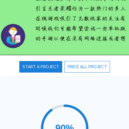
START A PROJECT
PRICE ALL PROJECT
《王者荣耀：单机版手游游戏寻找指南》