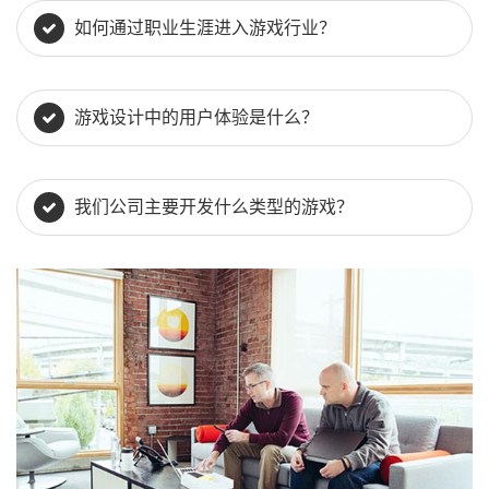
如何通过职业生涯进入游戏行业？
游戏设计中的用户体验是什么？
我们公司主要开发什么类型的游戏？