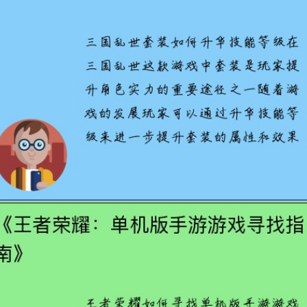
三国幻想：策略加点，武将属性换阵新玩法
三国乱世：技能升华之道