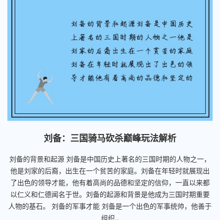
刘备：三国骑马砍杀巅峰玩法解析
刘备的背景和起源 刘备是中国历史上著名的三国时期的人物之一，
他是刘家的后裔，出生在一个贫苦的家庭。刘备在年轻时就展现出
了出色的领导才能，他有着高尚的品德和坚定的信仰，一直以来都
以仁义和仁德闻名于世。刘备的起源和背景是他成为三国时期重要
人物的基石。 刘备的军事才能 刘备是一个出色的军事统帅，他善于
组织...