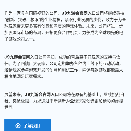
作为一家具有国际视野的公司，
J9九游会官网入口
公司将继续秉持
“创新、突破、极限”的企业精神，紧跟行业发展的步伐，致力于为全
球玩家带来更多富有创意和深度的游戏体验。未来，公司将进一步
加强国际市场的布局，开拓更多合作机会，力争成为全球领先的电
子游戏公司之一。
J9九游会官网入口
公司深知，成功的背后离不开玩家的支持与信
任。为了回馈广大玩家，公司定期举办各种线上线下的互动活动，
邀请玩家参与游戏开发的创意和测试工作，确保每款游戏都能最大
程度地满足玩家需求。
展望未来，
J9九游会官网入口
公司将在原有的基础上，继续挑战自
我、突破极限，力求通过不断创新为全球玩家创造更加精彩的虚拟
世界。
了解我们