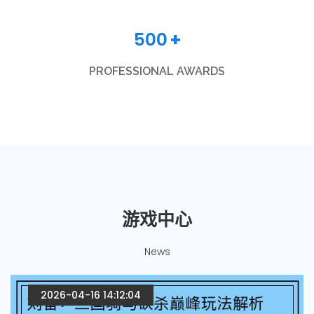
500
+
PROFESSIONAL AWARDS
游戏中心
News
2026-04-16 14:12:04