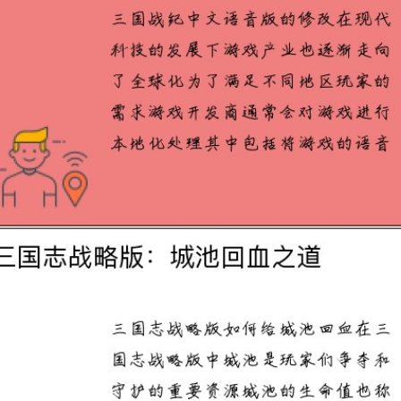
三国群英传7：官职升级之路
三国战纪：中文语音版改革