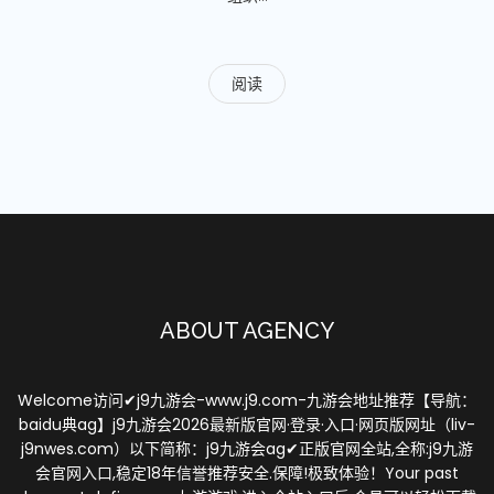
阅读
ABOUT AGENCY
Welcome访问✔j9九游会-www.j9.com-九游会地址推荐【导航：
baidu典ag】j9九游会2026最新版官网·登录·入口·网页版网址（liv-
j9nwes.com）以下简称：j9九游会ag✔正版官网全站,全称:j9九游
会官网入口,稳定18年信誉推荐安全.保障!极致体验！Your past